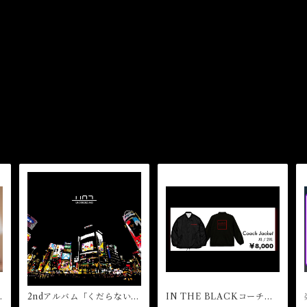
2ndアルバム「くだらない世
IN THE BLACKコーチジ
界」
ャケット