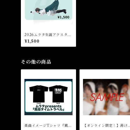
2026ムラタ生誕アクスタ
｢飛べ！ムラレンジャー｣
¥1,500
その他の商品
楽曲イメージTシャツ『風街
【オンライン限定！】湯け
タイムトラベル』
むりを求めて… 写真データ