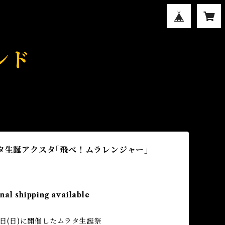
ンド
ラタ生誕アクスタ｢飛べ！ムラレンジャー｣
nal shipping available
月5日(日)に開催したムラタ生誕祭