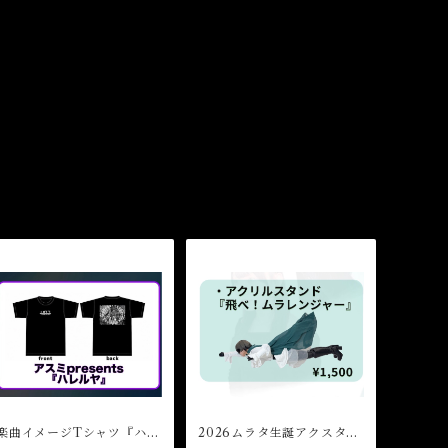
楽曲イメージTシャツ『ハレ
2026ムラタ生誕アクスタ
ルヤ』
｢飛べ！ムラレンジャー｣