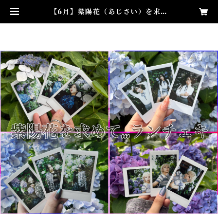
【6月】紫陽花（あじさい）を求め
て…ランチェキ(個人) | 始発待ちア
ンダーグラウンド ONLINE SHO
P