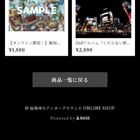
【オンライン限定！】高知の
2ndアルバム「くだらない世
思い出写真データセット（50
界」
¥1,500
¥2,500
枚！）
商品一覧に戻る
© 始発待ちアンダーグラウンド ONLINE SHOP
Powered by