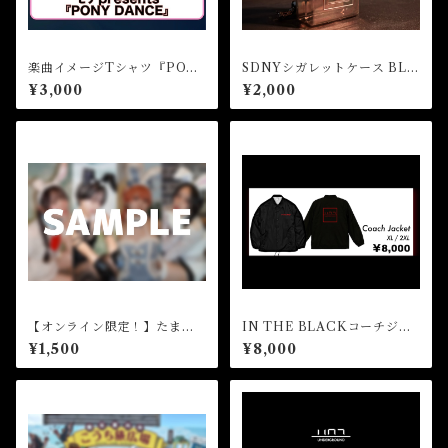
楽曲イメージTシャツ『PON
SDNYシガレットケース BLA
Y DANCE』
CKver.
¥3,000
¥2,000
【オンライン限定！】たまご
IN THE BLACKコーチジャ
を求めて…メンバー4人の写真
ケット
¥1,500
¥8,000
データセット