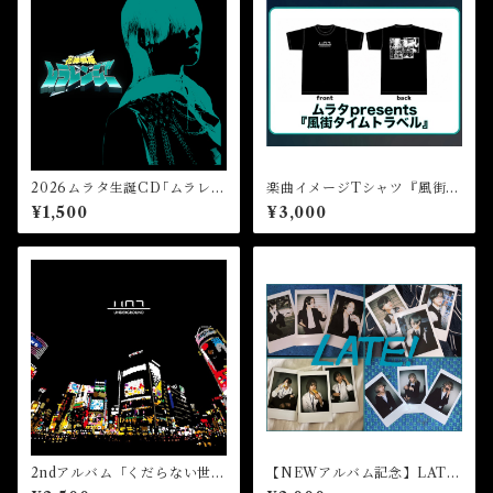
2026ムラタ生誕CD｢ムラレン
楽曲イメージTシャツ『風街タ
ジャー｣
イムトラベル』
¥1,500
¥3,000
2ndアルバム「くだらない世
【NEWアルバム記念】LATE!
界」
ランチェキ(個人)